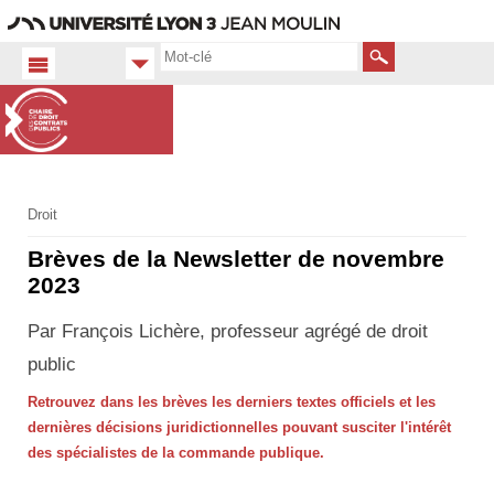
Aller
Navigation
Accès
Connexion
au
directs
contenu
Rechercher
Accueil
Droit
FR
Brèves de la Newsletter de novembre
2023
Par François Lichère, professeur agrégé de droit
public
Retrouvez dans les brèves les derniers textes officiels et les
dernières décisions juridictionnelles pouvant susciter l'intérêt
des spécialistes de la commande publique.