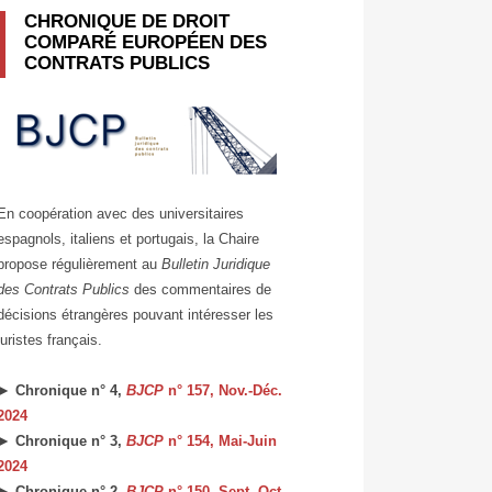
CHRONIQUE DE DROIT
COMPARÉ EUROPÉEN DES
CONTRATS PUBLICS
En coopération avec des universitaires
espagnols, italiens et portugais, la Chaire
propose régulièrement au
Bulletin Juridique
des Contrats Publics
des commentaires de
décisions étrangères pouvant intéresser les
juristes français.
► Chronique n° 4,
BJCP
n° 157, Nov.-Déc.
2024
► Chronique n° 3,
BJCP
n° 154, Mai-Juin
2024
► Chronique n° 2,
BJCP
n° 150, Sept.-Oct.