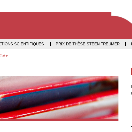
Aller
Navigation
Accès
Connexion
au
directs
contenu
TIONS SCIENTIFIQUES
PRIX DE THÈSE STEEN TREUMER
haire