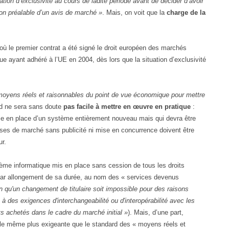
tion d’exclusivité au cours de ladite période avant de décider d’avoir
on préalable d’un avis de marché »
. Mais, on voit que la
charge de la
e où le premier contrat a été signé le droit européen des marchés
que ayant adhéré à l’UE en 2004, dès lors que la situation d’exclusivité
moyens réels et raisonnables du point de vue économique pour mettre
rd ne sera sans doute
pas facile à mettre en œuvre en pratique
:
mise en place d’un système entièrement nouveau mais qui devra être
èses de marché sans publicité ni mise en concurrence doivent être
ur.
tème informatique mis en place sans cession de tous les droits
l, par allongement de sa durée, au nom des « services devenus
on qu'un changement de titulaire soit impossible pour des raisons
des exigences d'interchangeabilité ou d'interopérabilité avec les
ts achetés dans le cadre du marché initial »
). Mais, d’une part,
ble même plus exigeante que le standard des « moyens réels et