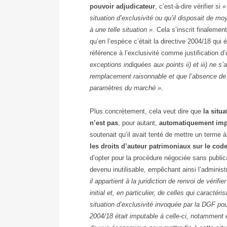
pouvoir adjudicateur
, c’est-à-dire vérifier si
«
situation d’exclusivité ou qu’il disposait de m
à une telle situation »
. Cela s’inscrit finalemen
qu’en l’espèce c’était la directive 2004/18 qui ét
référence à l’exclusivité comme justification 
exceptions indiquées aux points ii) et iii) ne s’
remplacement raisonnable et que l’absence de co
paramètres du marché »
.
Plus concrètement, cela veut dire que
la situ
n’est pas
, pour autant,
automatiquement impu
soutenait qu’il avait tenté de mettre un terme à
les droits d’auteur patrimoniaux sur le co
d’opter pour la procédure négociée sans public
devenu inutilisable, empêchant ainsi l’administ
il appartient à la juridiction de renvoi de véri
initial et, en particulier, de celles qui caractér
situation d’exclusivité invoquée par la DGF pour j
2004/18 était imputable à celle-ci, notamment