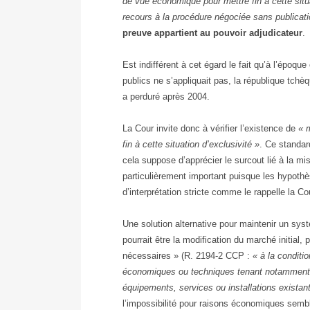
de vue économique pour mettre fin à cette situa
recours à la procédure négociée sans publicati
preuve appartient au pouvoir adjudicateur
.
Est indifférent à cet égard le fait qu’à l’époqu
publics ne s’appliquait pas, la république tchè
a perduré après 2004.
La Cour invite donc à vérifier l’existence de
« 
fin à cette situation d’exclusivité »
. Ce standa
cela suppose d’apprécier le surcout lié à la 
particulièrement important puisque les hypoth
d’interprétation stricte comme le rappelle la Co
Une solution alternative pour maintenir un sys
pourrait être la modification du marché initia
nécessaires » (R. 2194-2 CCP :
« à la conditi
économiques ou techniques tenant notamment à 
équipements, services ou installations existan
l’impossibilité pour raisons économiques sem