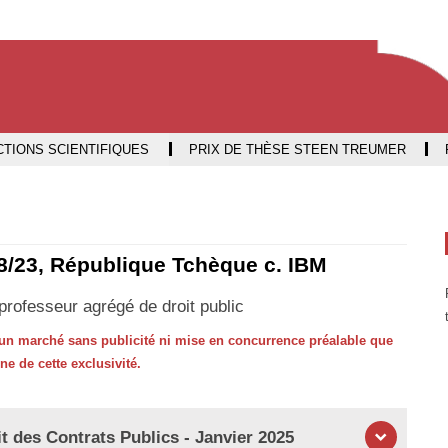
Aller
Navigation
Accès
Connexion
au
directs
contenu
TIONS SCIENTIFIQUES
PRIX DE THÈSE STEEN TREUMER
78/23, République Tchèque c. IBM
rofesseur agrégé de droit public
er un marché sans publicité ni mise en concurrence préalable que
ne de cette exclusivité.
t des Contrats Publics - Janvier 2025