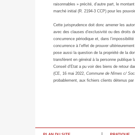
raisonnables » précité, d’autre part, le montant
marché initial (R. 2194-3 CCP) pour les pouvoi
Cette jurisprudence doit donc amener les autori
avec des clauses d’exclusivité ou des droits de
concurrence périodique et, dans l’impossibilité 
concurrence à l’effet de prouver ultérieurement
pose aussi la question de la propriété de la 
transfèrent en général à la personne publique l
Conseil d’Etat a pu voir des biens de retour d
(CE, 16 mai 2022,
Commune de Nîmes c/ Soci
probablement, aux fichiers clients détenus par l
PLAN DU SITE
PRATIQUE