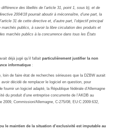
ifférence des libellés de l’article 31, point 1, sous b), et de
a directive 2004/18 pourrait aboutir à méconnaître, d’une part, la
article 31 de cette directive et, d’autre part, l’objectif principal
 marchés publics, à savoir la libre circulation des produits et
 des marchés publics à la concurrence dans tous les États
avait déjà jugé qu’il fallait
particulièrement justifier la non
nce informatique
:
ue, loin de faire état de recherches sérieuses que la DZBW aurait
voir décidé de remplacer le logiciel en question, pour
e fournir un logiciel adapté, la République fédérale d’Allemagne
alité du produit d’une entreprise concurrente de l’AKDB au
bre 2009, Commission/Allemagne, C‑275/08, EU:C:2009:632,
 ou le maintien de la situation d’exclusivité est imputable au