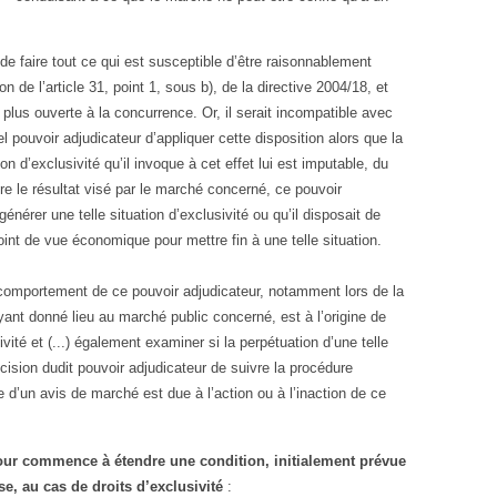
de faire tout ce qui est susceptible d’être raisonnablement
ion de l’article 31, point 1, sous b), de la directive 2004/18, et
 plus ouverte à la concurrence. Or, il serait incompatible avec
l pouvoir adjudicateur d’appliquer cette disposition alors que la
ion d’exclusivité qu’il invoque à cet effet lui est imputable, du
dre le résultat visé par le marché concerné, ce pouvoir
énérer une telle situation d’exclusivité ou qu’il disposait de
int de vue économique pour mettre fin à une telle situation.
le comportement de ce pouvoir adjudicateur, notamment lors de la
yant donné lieu au marché public concerné, est à l’origine de
sivité et (...) également examiner si la perpétuation d’une telle
écision dudit pouvoir adjudicateur de suivre la procédure
 d’un avis de marché est due à l’action ou à l’inaction de ce
our commence à étendre une condition, initialement prévue
, au cas de droits d’exclusivité
: