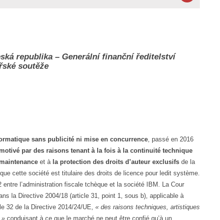
ská republika – Generální finanční ředitelství
řské soutěže
ormatique sans publicité ni mise en concurrence
, passé en 2016
motivé par des raisons tenant à la fois à la continuité technique
 maintenance
et à
la protection des droits d’auteur exclusifs
de la
e cette société est titulaire des droits de licence pour ledit système.
2 entre l’administration fiscale tchèque et la société IBM. La Cour
ans la Directive 2004/18 (article 31, point 1, sous b), applicable à
cle 32 de la Directive 2014/24/UE,
« des raisons techniques, artistiques
 »
conduisant à ce que le marché ne peut être confié qu’à un