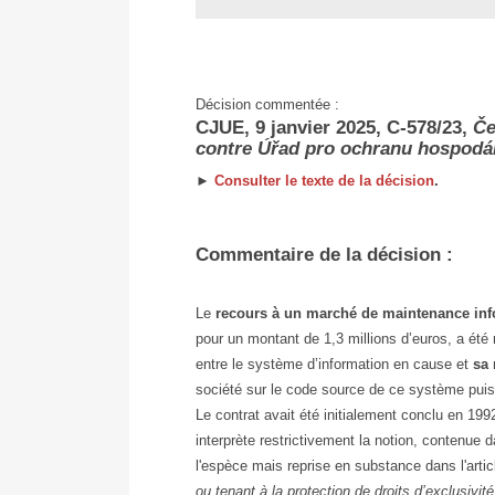
Décision commentée :
CJUE, 9 janvier 2025, C‑578/23,
Če
contre Úřad pro ochranu hospodá
►
Consulter le texte de la décision
.
Commentaire de la décision :
Le
recours à un marché de maintenance inf
pour un montant de 1,3 millions d’euros, a été
entre le système d’information en cause et
sa
société sur le code source de ce système puisqu
Le contrat avait été initialement conclu en 199
interprète restrictivement la notion, contenue d
l'espèce mais reprise en substance dans l'arti
ou tenant à la protection de droits d’exclusivité