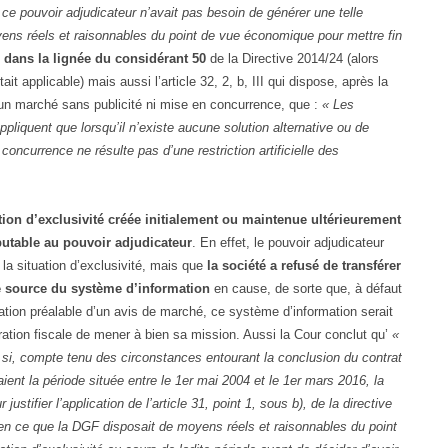
 ce pouvoir adjudicateur n’avait pas besoin de générer une telle
oyens réels et raisonnables du point de vue économique pour mettre fin
t
dans la lignée du considérant 50
de la Directive 2014/24 (alors
ait applicable) mais aussi l’article 32, 2, b, III qui dispose, après la
d’un marché sans publicité ni mise en concurrence, que :
« Les
appliquent que lorsqu’il n’existe aucune solution alternative ou de
ncurrence ne résulte pas d’une restriction artificielle des
ation d’exclusivité créée initialement ou maintenue ultérieurement
table au pouvoir adjudicateur
. En effet, le pouvoir adjudicateur
 la situation d’exclusivité, mais que
la société a refusé de transférer
de source du système d’information
en cause, de sorte que, à défaut
ation préalable d’un avis de marché, ce système d’information serait
ration fiscale de mener à bien sa mission. Aussi la Cour conclut qu’
«
fier si, compte tenu des circonstances entourant la conclusion du contrat
isaient la période située entre le 1er mai 2004 et le 1er mars 2016, la
ustifier l’application de l’article 31, point 1, sous b), de la directive
 en ce que la DGF disposait de moyens réels et raisonnables du point