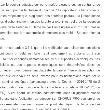
ar le pouvoir adjudicateur ou le maître d’œuvre ou, au contraire, se
 de sa copie par le titulaire du marché ? Le rapporteur public convainc
ion en rappelant que, s’agissant des courriers postaux, la jurisprudence
les d’acheminement lorsque la date à retenir est celle de la réception
inistre de la Défense c/ Dame veuve Castaing-Tailleur, n° 8188, classé
la formalité peut être accomplie de manière plus rapide. Se pose alors la
que.
t, en son article 3.1.1, que «
La notification au titulaire des décisions
nt courir un délai est faite : soit directement au titulaire, ou à son
 ; soit par échanges dématérialisés ou sur supports électroniques. Les
rialisés ou des supports électroniques sont déterminées dans les
ut autre moyen permettant d'attester la date et l'heure de réception de
er que cela vaut en sens inverse pour les notifications faites par le
ir servir à cet égard (par analogie avec le Décret n° 2016-1478 du 2
facturation électronique et la loi Pacte et son article 193 -V 2°), ou
D). À cet égard, un tribunal administratif, dans un jugement classé
ublic est dans l’obligation de déposer sur CHORUS PRO son projet de
teforme électronique marque le point de départ de la procédure
f tacite (TA Montpellier, 15 juin 2023, n° 2105058).