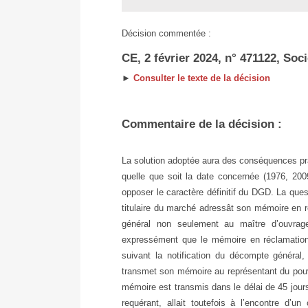
Décision commentée :
CE, 2 février 2024, n° 471122, Soci
►
Consulter le texte de la décision
Commentaire de la décision :
La solution adoptée aura des conséquences pra
quelle que soit la date concernée (1976, 2009
opposer le caractère définitif du DGD. La que
titulaire du marché adressât son mémoire en r
général non seulement au maître d’ouvrag
expressément que le mémoire en réclamation 
suivant la notification du décompte général
transmet son mémoire au représentant du pouv
mémoire est transmis dans le délai de 45 jours 
requérant, allait toutefois à l’encontre d’un