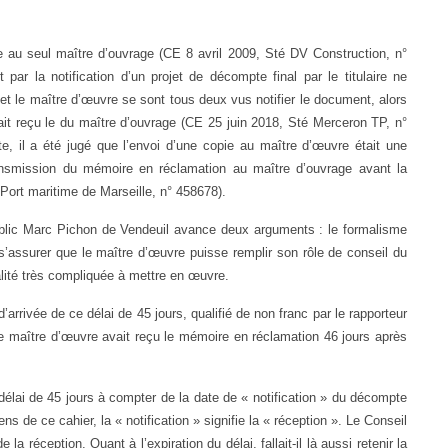
e au seul maître d’ouvrage (CE 8 avril 2009, Sté DV Construction, n°
ar la notification d’un projet de décompte final par le titulaire ne
et le maître d’œuvre se sont tous deux vus notifier le document, alors
it reçu le du maître d’ouvrage (CE 25 juin 2018, Sté Merceron TP, n°
e, il a été jugé que l’envoi d’une copie au maître d’œuvre était une
transmission du mémoire en réclamation au maître d’ouvrage avant la
ort maritime de Marseille, n° 458678).
public Marc Pichon de Vendeuil avance deux arguments : le formalisme
’assurer que le maître d’œuvre puisse remplir son rôle de conseil du
alité très compliquée à mettre en œuvre.
d’arrivée de ce délai de 45 jours, qualifié de non franc par le rapporteur
 le maître d’œuvre avait reçu le mémoire en réclamation 46 jours après
délai de 45 jours à compter de la date de « notification » du décompte
ns de ce cahier, la « notification » signifie la « réception ». Le Conseil
 la réception. Quant à l’expiration du délai, fallait-il là aussi retenir la