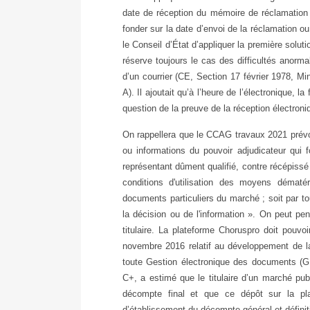
date de réception du mémoire de réclamation p
fonder sur la date d’envoi de la réclamation ou
le Conseil d’État d’appliquer la première solut
réserve toujours le cas des difficultés anorma
d’un courrier (CE, Section 17 février 1978, M
A). Il ajoutait qu’à l’heure de l’électronique, 
question de la preuve de la réception électroni
On rappellera que le CCAG travaux 2021 prévoi
ou informations du pouvoir adjudicateur qui fo
représentant dûment qualifié, contre récépissé
conditions d'utilisation des moyens dématé
documents particuliers du marché ; soit par to
la décision ou de l'information
». On peut pens
titulaire. La plateforme Choruspro doit pouvo
novembre 2016 relatif au développement de la 
toute Gestion électronique des documents (GE
C+, a estimé que le titulaire d’un marché p
décompte final et que ce dépôt sur la pla
d’établissement du décompte général et définiti