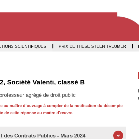
Aller
Navigation
Accès
Connexion
au
directs
contenu
TIONS SCIENTIFIQUES
PRIX DE THÈSE STEEN TREUMER
2, Société Valenti, classé B
rofesseur agrégé de droit public
ndre au maître d’ouvrage à compter de la notification du décompte
pie de cette réponse au maître d’œuvre.
t des Contrats Publics - Mars 2024