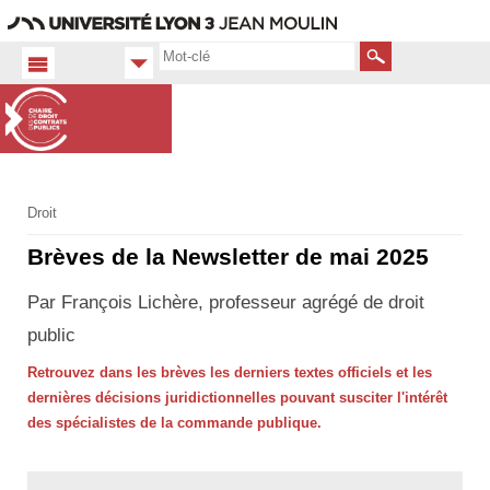
Aller
Navigation
Accès
Connexion
au
directs
contenu
Rechercher
Accueil
Droit
FR
Brèves de la Newsletter de mai 2025
Par François Lichère, professeur agrégé de droit
public
Retrouvez dans les brèves les derniers textes officiels et les
dernières décisions juridictionnelles pouvant susciter l'intérêt
des spécialistes de la commande publique.