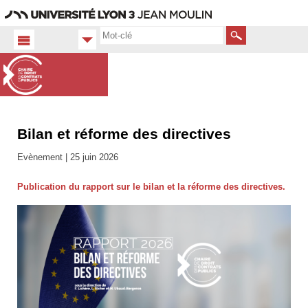
Aller
Navigation
Accès
Connexion
au
directs
contenu
Rechercher
Bilan et réforme des directives
Accueil
FR
Evènement |
25 juin 2026
Actualités
Publication du rapport sur le bilan et la réforme des directives.